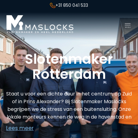
+31 850 041 533
Slotenmaker
Rotterdam
Staat u voor een dichte deur in het centrum, op Zuid
of in Prins Alexander? Bij Slotenmaker Maslocks
begrijpen we de stress van een buitensluiting. Onze
lokale monteurs kennen de weg in de havenstad en
zijn gemiddeld binnen 25 minuten bij u op locatie.
Lees meer
Bel direct
010-3046222
!