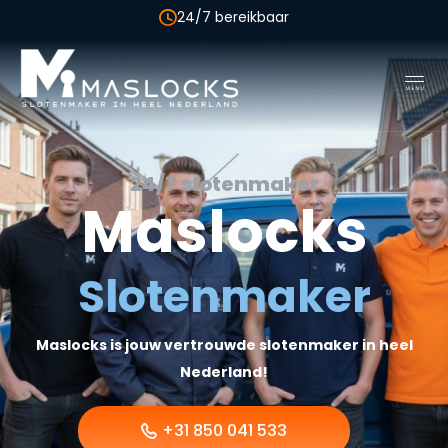
+31 850 041 533
24/7 slotenmaker
Maslocks
Slotenmaker
Maslocks is jouw vertrouwde slotenmaker in heel
Nederland!
+31 850 041 533