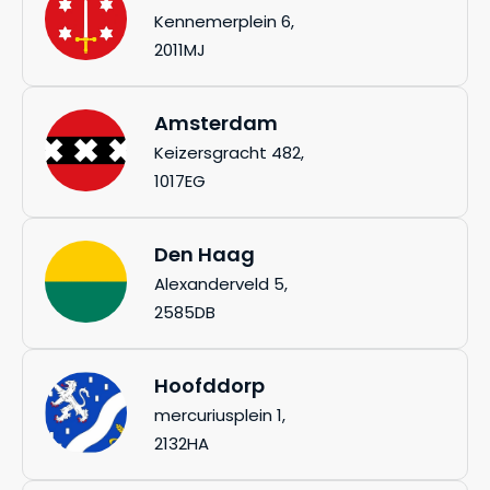
Kennemerplein 6,
2011MJ
Amsterdam
Keizersgracht 482,
1017EG
Den Haag
Alexanderveld 5,
2585DB
Hoofddorp
mercuriusplein 1,
2132HA