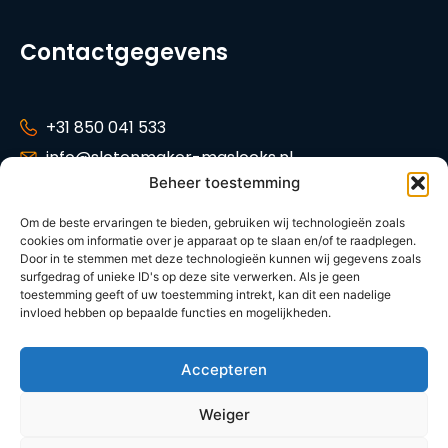
Contactgegevens
+31 850 041 533
info@slotenmaker-maslocks.nl
Beheer toestemming
Tankenberg 34,
2716 GP Zoetermeer
Om de beste ervaringen te bieden, gebruiken wij technologieën zoals
cookies om informatie over je apparaat op te slaan en/of te raadplegen.
KVK: 42014621
Door in te stemmen met deze technologieën kunnen wij gegevens zoals
Tarieven
surfgedrag of unieke ID's op deze site verwerken. Als je geen
toestemming geeft of uw toestemming intrekt, kan dit een nadelige
invloed hebben op bepaalde functies en mogelijkheden.
© 2026 | Slotenmaker-maslocks.nl
Accepteren
Algemene voorwaarden
Privacy policy
Weiger
NL