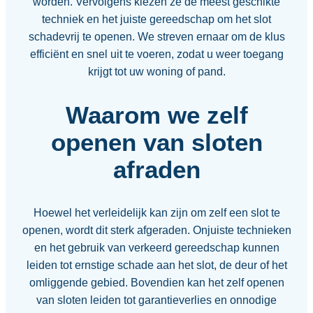
worden. Vervolgens kiezen ze de meest geschikte
techniek en het juiste gereedschap om het slot
schadevrij te openen. We streven ernaar om de klus
efficiënt en snel uit te voeren, zodat u weer toegang
krijgt tot uw woning of pand.
Waarom we zelf
openen van sloten
afraden
Hoewel het verleidelijk kan zijn om zelf een slot te
openen, wordt dit sterk afgeraden. Onjuiste technieken
en het gebruik van verkeerd gereedschap kunnen
leiden tot ernstige schade aan het slot, de deur of het
omliggende gebied. Bovendien kan het zelf openen
van sloten leiden tot garantieverlies en onnodige