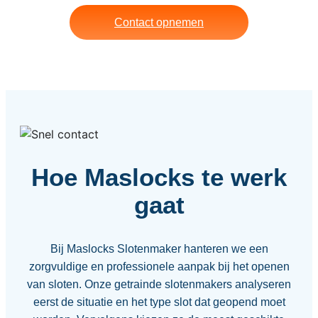
Contact opnemen
Hoe Maslocks te werk
gaat
Bij Maslocks Slotenmaker hanteren we een
zorgvuldige en professionele aanpak bij het openen
van sloten. Onze getrainde slotenmakers analyseren
eerst de situatie en het type slot dat geopend moet