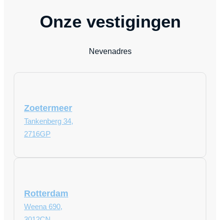
Onze vestigingen
Nevenadres
Zoetermeer
Tankenberg 34,
2716GP
Rotterdam
Weena 690,
3012CN