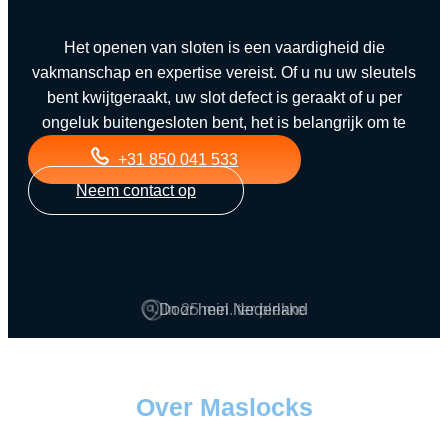
Het openen van sloten is een vaardigheid die
vakmanschap en expertise vereist. Of u nu uw sleutels
bent kwijtgeraakt, uw slot defect is geraakt of u per
ongeluk buitengesloten bent, het is belangrijk om te
kunnen vertrouwen op een professionele slotenmaker
+31 850 041 533
die uw slot op een schadevrije manier kan openen.
Neem contact op
Bij Maslocks Slotenmaker begrijpen we de urgentie en
frustratie die gepaard gaan met het niet kunnen openen
van uw slot. Onze ervaren slotenmakers staan klaar om
u te helpen met het vakkundig en efficiënt openen van
sloten, waarbij we streven naar minimale verstoring en
Door heel Nederland
maximale gemoedsrust.
Over Maslocks