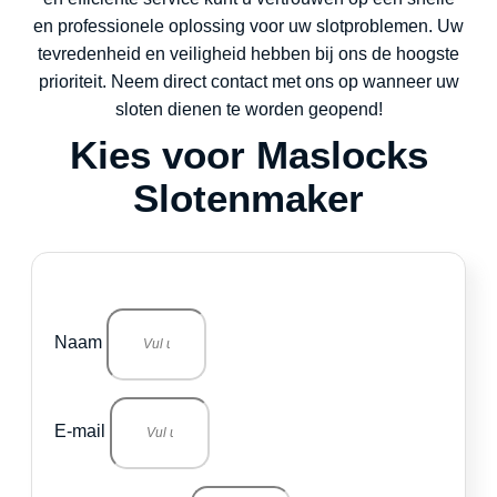
en professionele oplossing voor uw slotproblemen. Uw
tevredenheid en veiligheid hebben bij ons de hoogste
prioriteit. Neem direct contact met ons op wanneer uw
sloten dienen te worden geopend!
Kies voor Maslocks
Slotenmaker
Naam
E-mail