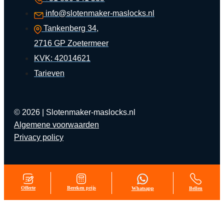
info@slotenmaker-maslocks.nl
Tankenberg 34,
2716 GP Zoetermeer
KVK: 42014621
Tarieven
© 2026 | Slotenmaker-maslocks.nl
Algemene voorwaarden
Privacy policy
Bereken prijs
Offerte
Whatsapp
Bellen