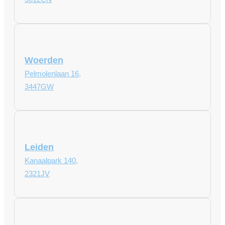
Woerden
Pelmolenlaan 16,
3447GW
Leiden
Kanaalpark 140,
2321JV