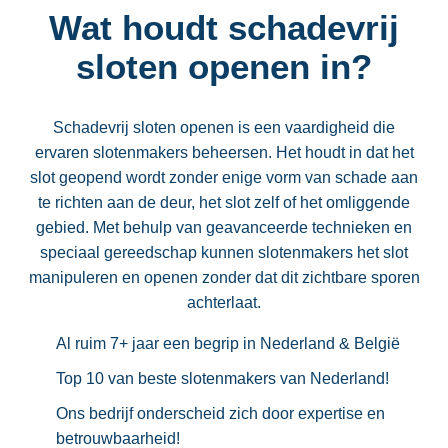
Wat houdt schadevrij
sloten openen in?
Schadevrij sloten openen is een vaardigheid die
ervaren slotenmakers beheersen. Het houdt in dat het
slot geopend wordt zonder enige vorm van schade aan
te richten aan de deur, het slot zelf of het omliggende
gebied. Met behulp van geavanceerde technieken en
speciaal gereedschap kunnen slotenmakers het slot
manipuleren en openen zonder dat dit zichtbare sporen
achterlaat.
Al ruim 7+ jaar een begrip in Nederland & België
Top 10 van beste slotenmakers van Nederland!
Ons bedrijf onderscheid zich door expertise en
betrouwbaarheid!