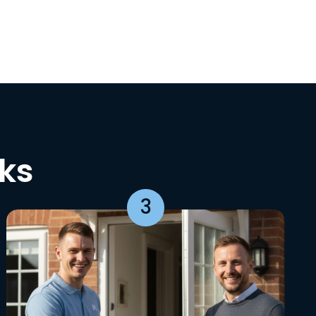
cks
3