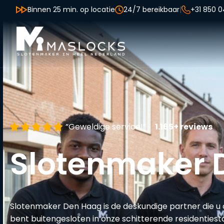
Binnen 25 min. op locatie
24/7 bereikbaar
|
+31 850 0
”Geweldige service!”
1.165+ reviews
Slotenmaker 
Slotenmaker Den Haag is de deskundige partner die u 
bent buitengesloten in onze schitterende residentiestad