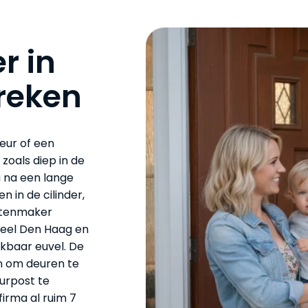
r in
reken
eur of een
 zoals diep in de
u na een lange
n in de cilinder,
lotenmaker
heel Den Haag en
nkbaar euvel. De
en om deuren te
urpost te
irma al ruim 7