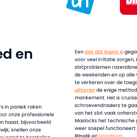
ed en
Een
slot dat kapot is
gegaa
voor veel irritatie zorge
slotproblemen razendsnel t
de weekenden en op alle v
te verkeren over de toeg
uitboren
de enige methode
mankement. Het is cruciaa
schroevendraaiers te gaa
s in paniek raken
van het slot vaak onherst
door onze professionele
Maslocks het technische g
n haast, bijvoorbeeld
weer soepel functioneert.
wijk, snellen onze
Rijswijk en
Voorburg
.