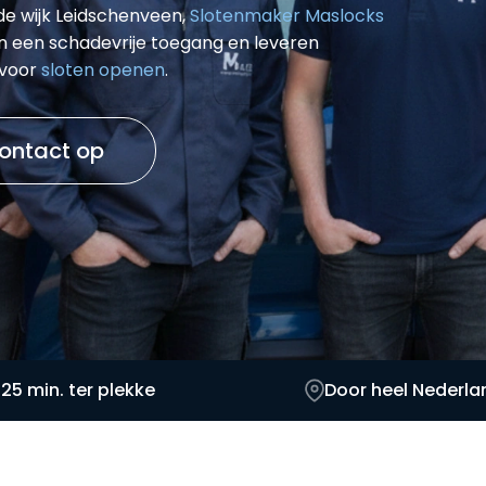
 de wijk Leidschenveen,
Slotenmaker Maslocks
n een schadevrije toegang en leveren
 voor
sloten openen
.
ontact op
 25 min. ter plekke
Door heel Nederla