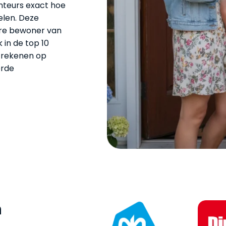
onteurs exact hoe
elen. Deze
dere bewoner van
 in de top 10
t rekenen op
erde
n