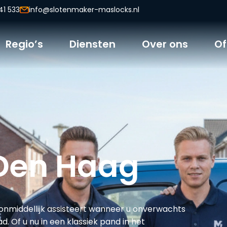
41 533
info@slotenmaker-maslocks.nl
Regio’s
Diensten
Over ons
Of
Den Haag
onmiddellijk assisteert wanneer u onverwachts
. Of u nu in een klassiek pand in het