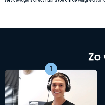
servicewagens direct naar u toe om de veiligheid van 
Zo 
1