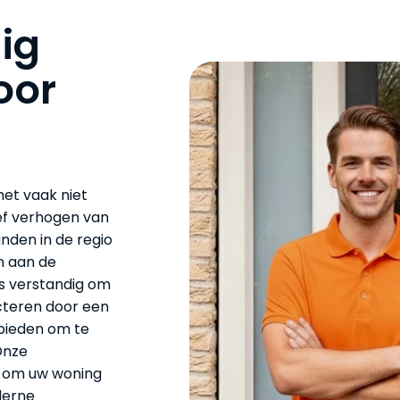
ig
oor
et vaak niet
ef verhogen van
nden in de regio
n aan de
is verstandig om
ecteren door een
bieden om te
Onze
es om uw woning
derne