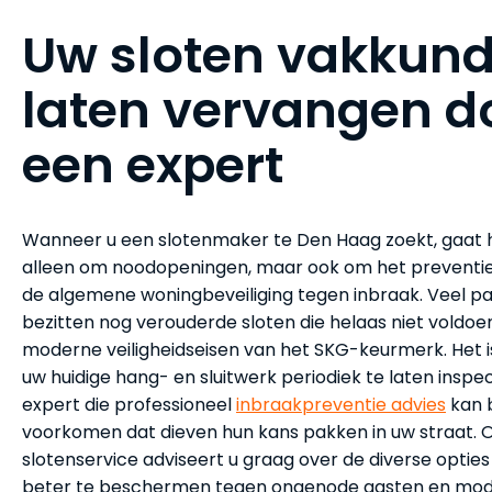
Uw sloten vakkund
laten vervangen d
een expert
Wanneer u een slotenmaker te Den Haag zoekt, gaat h
alleen om noodopeningen, maar ook om het preventi
de algemene woningbeveiliging tegen inbraak. Veel pa
bezitten nog verouderde sloten die helaas niet voldoe
moderne veiligheidseisen van het SKG-keurmerk. Het 
uw huidige hang- en sluitwerk periodiek te laten insp
expert die professioneel
inbraakpreventie advies
kan 
voorkomen dat dieven hun kans pakken in uw straat. 
slotenservice adviseert u graag over de diverse opti
beter te beschermen tegen ongenode gasten en mo