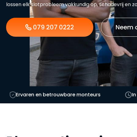
lossen elk slotprobleem vakkundig op, schadevrij en 
079 207 0222
Neem c
Ervaren en betrouwbare monteurs
In