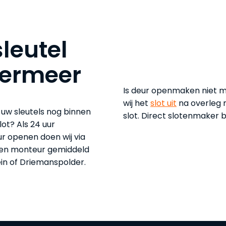
leutel
termeer
Is deur openmaken niet 
wij het
slot uit
na overleg m
l uw sleutels nog binnen
slot. Direct slotenmaker be
lot? Als 24 uur
r openen doen wij via
 een monteur gemiddeld
in of Driemanspolder.