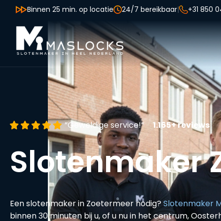
Binnen 25 min. op locatie
24/7 bereikbaar
|
+31 850 0
”Geweldige service!”
1.165+ reviews
Slotenmaker 
Een slotenmaker in Zoetermeer nodig?
Slotenmaker M
binnen 30 minuten bij u, of u nu in het centrum, Ooste