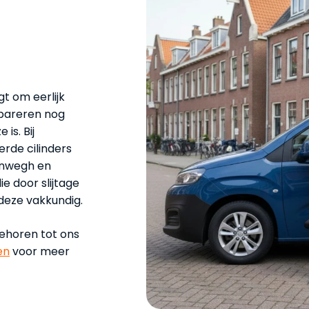
t om eerlijk
epareren nog
is. Bij
rde cilinders
enwegh en
e door slijtage
 deze vakkundig.
behoren tot ons
en
voor meer