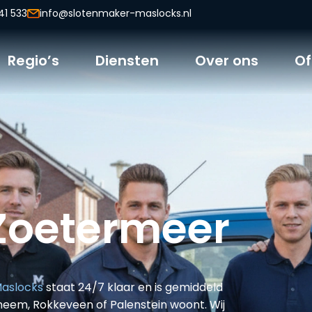
41 533
info@slotenmaker-maslocks.nl
Regio’s
Diensten
Over ons
Of
Zoetermeer
aslocks
staat 24/7 klaar en is gemiddeld
rheem, Rokkeveen of Palenstein woont. Wij