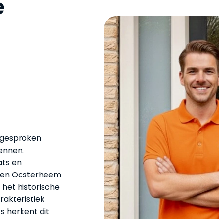
e
tgesproken
ennen.
ats en
h en Oosterheem
 het historische
rakteristiek
s herkent dit