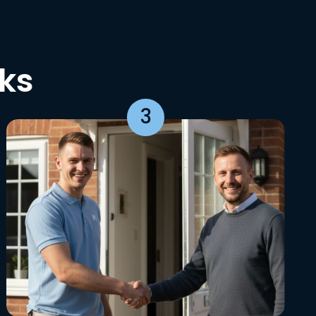
cks
3