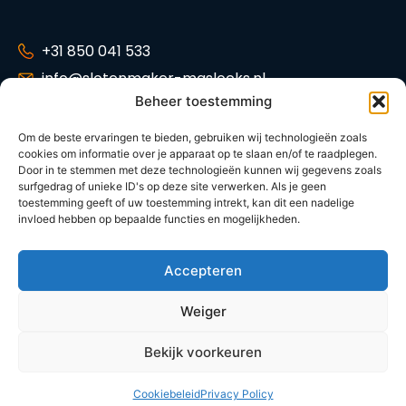
+31 850 041 533
info@slotenmaker-maslocks.nl
Beheer toestemming
Tankenberg 34,
2716 GP Zoetermeer
Om de beste ervaringen te bieden, gebruiken wij technologieën zoals
cookies om informatie over je apparaat op te slaan en/of te raadplegen.
KVK: 42014621
Door in te stemmen met deze technologieën kunnen wij gegevens zoals
Tarieven
surfgedrag of unieke ID's op deze site verwerken. Als je geen
toestemming geeft of uw toestemming intrekt, kan dit een nadelige
invloed hebben op bepaalde functies en mogelijkheden.
© 2026 | Slotenmaker-maslocks.nl
Accepteren
Algemene voorwaarden
Privacy policy
Weiger
Bekijk voorkeuren
Cookiebeleid
Privacy Policy
Bereken prijs
Offerte
Whatsapp
Bellen