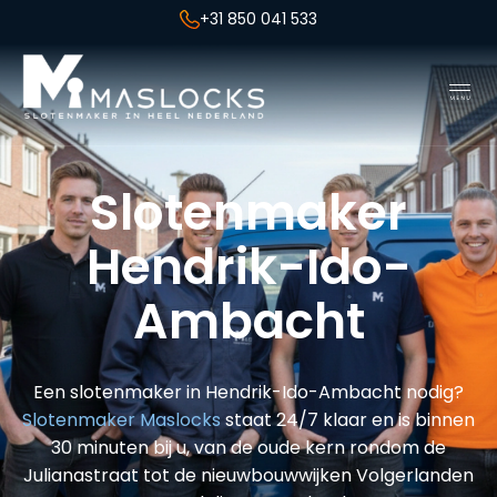
+31 850 041 533
Slotenmaker
Hendrik-Ido-
Ambacht
Een slotenmaker in Hendrik-Ido-Ambacht nodig?
Slotenmaker Maslocks
staat 24/7 klaar en is binnen
30 minuten bij u, van de oude kern rondom de
Julianastraat tot de nieuwbouwwijken Volgerlanden