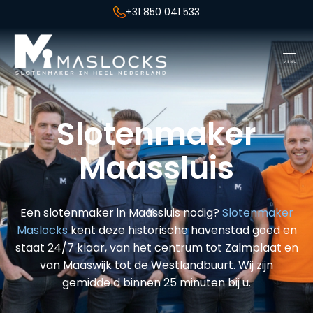
+31 850 041 533
Slotenmaker
Maassluis
Een slotenmaker in Maassluis nodig?
Slotenmaker
Maslocks
kent deze historische havenstad goed en
staat 24/7 klaar, van het centrum tot Zalmplaat en
van Maaswijk tot de Westlandbuurt. Wij zijn
gemiddeld binnen 25 minuten bij u.