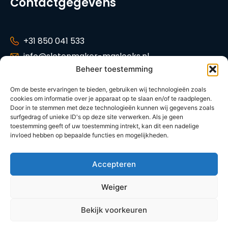
Contactgegevens
+31 850 041 533
info@slotenmaker-maslocks.nl
Beheer toestemming
Tankenberg 34,
2716 GP Zoetermeer
Om de beste ervaringen te bieden, gebruiken wij technologieën zoals
cookies om informatie over je apparaat op te slaan en/of te raadplegen.
KVK: 42014621
Door in te stemmen met deze technologieën kunnen wij gegevens zoals
Tarieven
surfgedrag of unieke ID's op deze site verwerken. Als je geen
toestemming geeft of uw toestemming intrekt, kan dit een nadelige
invloed hebben op bepaalde functies en mogelijkheden.
© 2026 | Slotenmaker-maslocks.nl
Accepteren
Algemene voorwaarden
Privacy policy
Weiger
NL
Bekijk voorkeuren