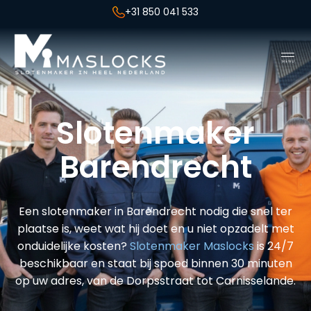
+31 850 041 533
Slotenmaker
Barendrecht
Een slotenmaker in Barendrecht nodig die snel ter
plaatse is, weet wat hij doet en u niet opzadelt met
onduidelijke kosten?
Slotenmaker Maslocks
is 24/7
beschikbaar en staat bij spoed binnen 30 minuten
op uw adres, van de Dorpsstraat tot Carnisselande.