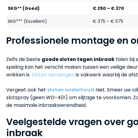
SKG** (Goed)
€ 250 – € 370
SKG*** (Excellent)
€ 375 – € 575
Professionele montage en 
Zelfs de beste
goede sloten tegen inbraak
falen bij 
speling kan het verschil maken tussen een veilige deu
wrikken is.
Sloten vervangen
is vakwerk waarbij de afste
Vergeet ook het
sloten onderhoud
niet. Smeer uw ci
slotspray (geen WD-40!) om slijtage te voorkomen. Zo
de maximale inbraakwerendheid.
Veelgestelde vragen over g
inbraak