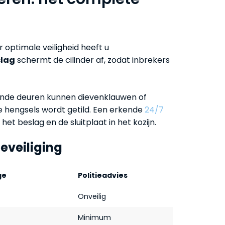
r optimale veiligheid heeft u
slag
schermt de cilinder af, zodat inbrekers
aiende deuren kunnen dievenklauwen of
e hengsels wordt getild. Een erkende
24/7
 het beslag en de sluitplaat in het kozijn.
eveiliging
ge
Politieadvies
Onveilig
Minimum