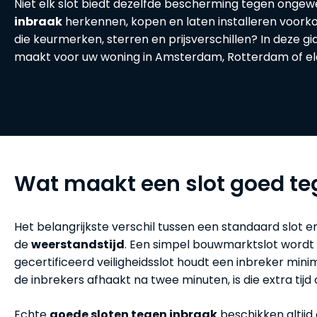
Niet elk slot biedt dezelfde bescherming tegen onge
inbraak
herkennen, kopen en laten installeren voorkom
die keurmerken, sterren en prijsverschillen? In deze gi
maakt voor uw woning in Amsterdam, Rotterdam of eld
Wat maakt een slot goed te
Het belangrijkste verschil tussen een standaard slot 
de
weerstandstijd
. Een simpel bouwmarktslot wordt
gecertificeerd veiligheidsslot houdt een inbreker mini
de inbrekers afhaakt na twee minuten, is die extra tijd 
Echte
goede sloten tegen inbraak
beschikken altijd