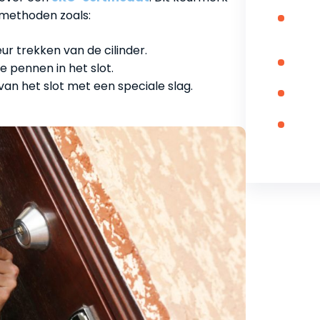
aan
kmethoden zoals:
Cili
sch
pla
ur trekken van de cilinder.
Pro
 pennen in het slot.
ond
an het slot met een speciale slag.
Vee
goe
Dir
slo