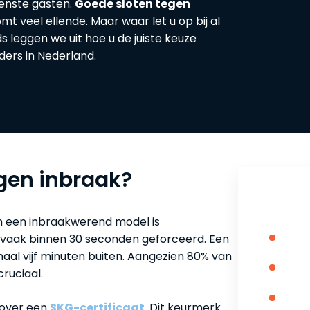
wenste gasten.
Goede sloten tegen
t veel ellende. Maar waar let u op bij al
ds leggen we uit hoe u de juiste keuze
ers in Nederland.
gen inbraak?
Inhou
en een inbraakwerend model is
 vaak binnen 30 seconden geforceerd. Een
Wat
teg
maal vijf minuten buiten. Aangezien 80% van
SKG
cruciaal.
u e
Kwe
 over een
SKG-certificaat
. Dit keurmerk