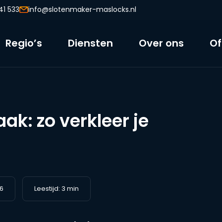
41 533
info@slotenmaker-maslocks.nl
Regio’s
Diensten
Over ons
Of
ak: zo verkleer je
26
Leestijd: 3 min