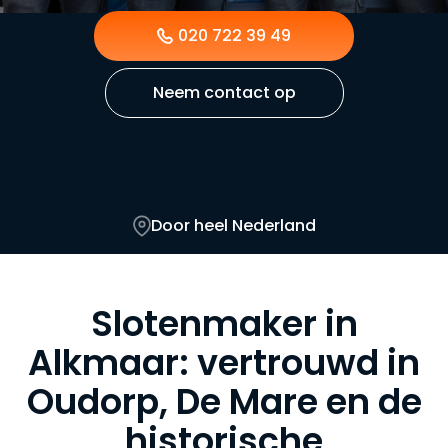
bij u op de stoep, of u nu woont in de binnenstad, in
Overdie of in een van de nieuwbouwwijken aan de
020 722 39 49
rand van de stad. Slotproblemen worden dezelfde
dag opgelost.
Neem contact op
Door heel Nederland
Slotenmaker in
Alkmaar: vertrouwd in
Oudorp, De Mare en de
historische