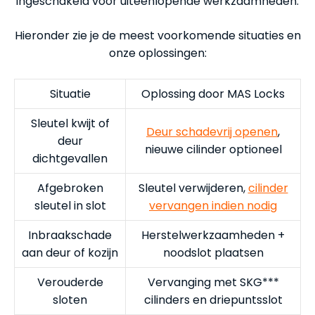
ingeschakeld voor uiteenlopende werkzaamheden.
Hieronder zie je de meest voorkomende situaties en
onze oplossingen:
Situatie
Oplossing door MAS Locks
Sleutel kwijt of
Deur schadevrij openen
,
deur
nieuwe cilinder optioneel
dichtgevallen
Afgebroken
Sleutel verwijderen,
cilinder
sleutel in slot
vervangen indien nodig
Inbraakschade
Herstelwerkzaamheden +
aan deur of kozijn
noodslot plaatsen
Verouderde
Vervanging met SKG***
sloten
cilinders en driepuntsslot