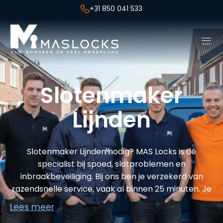
+31 850 041 533
Slotenmaker
Lijnden
Slotenmaker Lijnden nodig? MAS Locks is dé
specialist bij spoed, slotproblemen en
inbraakbeveiliging. Bij ons ben je verzekerd van
razendsnelle service, vaak al binnen 25 minuten. Je
krijgt altijd vooraf een prijsopgave, zodat je nooit
Lees meer
voor verrassingen komt te staan. Wij zijn
24/7