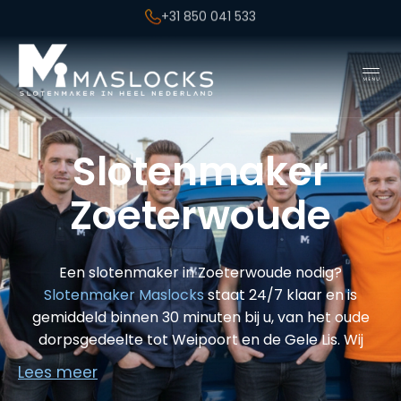
+31 850 041 533
Slotenmaker
Zoeterwoude
Een slotenmaker in Zoeterwoude nodig?
Slotenmaker Maslocks
staat 24/7 klaar en is
gemiddeld binnen 30 minuten bij u, van het oude
dorpsgedeelte tot Weipoort en de Gele Lis. Wij
lossen elk slotprobleem vakkundig op, schadevrij en
Lees meer
zonder verborgen kosten.