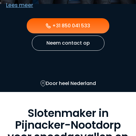
in Keijzershof, Nootdorp of Delfgauw, voor spoed én
Lees meer
gepland werk.
+31 850 041 533
Neem contact op
Door heel Nederland
Slotenmaker in
Pijnacker-Nootdorp