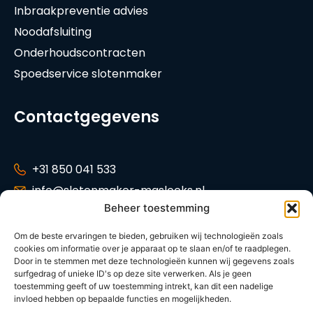
Inbraakpreventie advies
Noodafsluiting
Onderhoudscontracten
Spoedservice slotenmaker
Contactgegevens
+31 850 041 533
info@slotenmaker-maslocks.nl
Beheer toestemming
Tankenberg 34,
2716 GP Zoetermeer
Om de beste ervaringen te bieden, gebruiken wij technologieën zoals
cookies om informatie over je apparaat op te slaan en/of te raadplegen.
KVK: 42014621
Door in te stemmen met deze technologieën kunnen wij gegevens zoals
Tarieven
surfgedrag of unieke ID's op deze site verwerken. Als je geen
toestemming geeft of uw toestemming intrekt, kan dit een nadelige
invloed hebben op bepaalde functies en mogelijkheden.