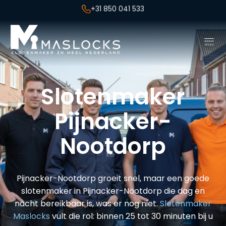
+31 850 041 533
Slotenmaker
Pijnacker-
Nootdorp
Pijnacker-Nootdorp groeit snel, maar een goede
slotenmaker in Pijnacker-Nootdorp die dag en
nacht bereikbaar is, was er nog niet.
Slotenmaker
Maslocks
vult die rol: binnen 25 tot 30 minuten bij u