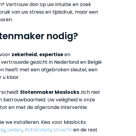
n? Vertrouw dan op uw intuïtie en zoek
ruik van uw stress en tijdsdruk, maar een
paren.
otenmaker nodig?
u voor
zekerheid
,
expertise
en
 het vertrouwde gezicht in Nederland en België
en heeft met een afgebroken sleutel, een
 u klaar.
erscheidt
Slotenmaker Maslocks
zich niet
 betrouwbaarheid. Uw veiligheid is onze
 tot en met de afgeronde interventie.
die we installeren. Kies voor Maslocks
ag
,
Leiden
,
Rotterdam
,
Utrecht
en de rest