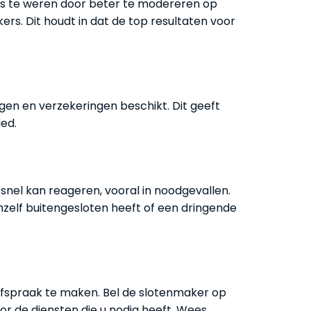
rs te weren door beter te modereren op
rs. Dit houdt in dat de top resultaten voor
gen en verzekeringen beschikt. Dit geeft
ied.
snel kan reageren, vooral in noodgevallen.
chzelf buitengesloten heeft of een dringende
afspraak te maken. Bel de slotenmaker op
r de diensten die u nodig heeft. Wees