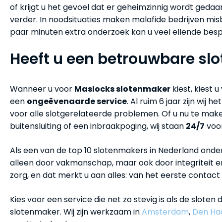
of krijgt u het gevoel dat er geheimzinnig wordt gedaa
verder. In noodsituaties maken malafide bedrijven misb
paar minuten extra onderzoek kan u veel ellende bes
Heeft u een betrouwbare sl
Wanneer u voor
Maslocks slotenmaker
kiest, kiest 
een
ongeëvenaarde service
. Al ruim 6 jaar zijn wij
voor alle slotgerelateerde problemen. Of u nu te mak
buitensluiting of een inbraakpoging, wij staan
24/7
voor
Als een van de top 10 slotenmakers in Nederland ond
alleen door vakmanschap, maar ook door integriteit en
zorg, en dat merkt u aan alles: van het eerste contact
Kies voor een service die net zo stevig is als de sloten 
slotenmaker. Wij zijn werkzaam in
Amsterdam
,
Den Ha