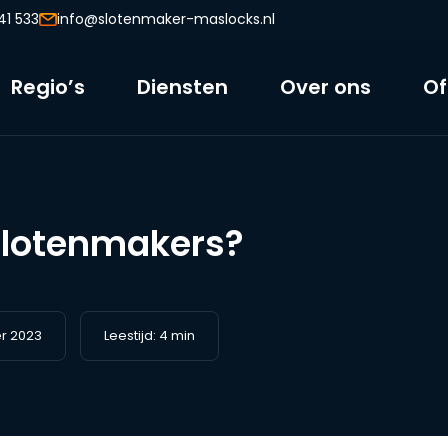
41 533
info@slotenmaker-maslocks.nl
Regio’s
Diensten
Over ons
Of
 slotenmakers?
r 2023
Leestijd: 4 min