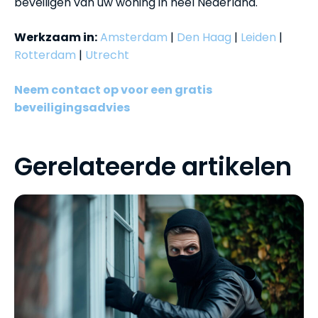
beveiligen van uw woning in heel Nederland.
Werkzaam in:
Amsterdam
|
Den Haag
|
Leiden
|
Rotterdam
|
Utrecht
Neem contact op voor een gratis
beveiligingsadvies
Gerelateerde artikelen