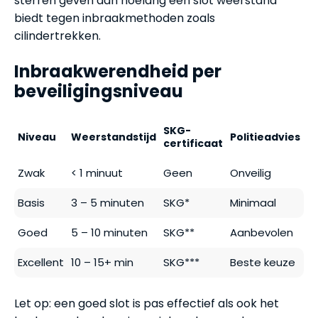
sterren geven aan hoelang een slot weerstand
biedt tegen inbraakmethoden zoals
cilindertrekken.
Inbraakwerendheid per
beveiligingsniveau
SKG-
Niveau
Weerstandstijd
Politieadvies
certificaat
Zwak
< 1 minuut
Geen
Onveilig
Basis
3 – 5 minuten
SKG*
Minimaal
Goed
5 – 10 minuten
SKG**
Aanbevolen
Excellent
10 – 15+ min
SKG***
Beste keuze
Let op: een goed slot is pas effectief als ook het