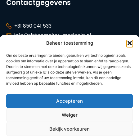
Contactgegevens
+31 850 041 533
info@slotenmaker-maslocks.nl
Beheer toestemming
Tankenberg 34,
2716 GP Zoetermeer
Om de beste ervaringen te bieden, gebruiken wij technologieën zoals
cookies om informatie over je apparaat op te slaan en/of te raadplegen.
KVK: 42014621
Door in te stemmen met deze technologieën kunnen wij gegevens zoals
Tarieven
surfgedrag of unieke ID's op deze site verwerken. Als je geen
toestemming geeft of uw toestemming intrekt, kan dit een nadelige
invloed hebben op bepaalde functies en mogelijkheden.
© 2026 | Slotenmaker-maslocks.nl
Accepteren
Algemene voorwaarden
Privacy policy
Weiger
NL
Bekijk voorkeuren